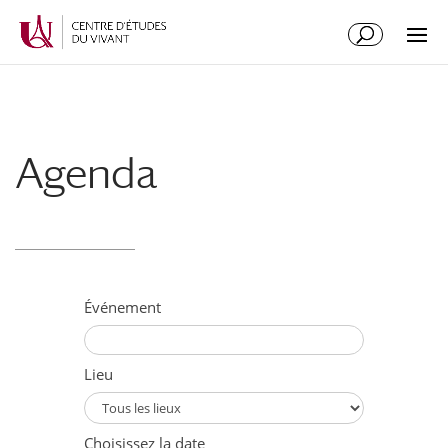
Aller
Aller
au
à
contenu
la
principal
navigation
Agenda
Événement
Lieu
Choisissez la date